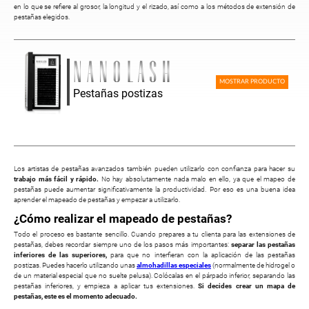
en lo que se refiere al grosor, la longitud y el rizado, así como a los métodos de extensión de
pestañas elegidos.
MOSTRAR PRODUCTO
Pestañas postizas
Los artistas de pestañas avanzados también pueden utilizarlo con confianza para hacer su
trabajo más fácil y rápido.
No hay absolutamente nada malo en ello, ya que el mapeo de
pestañas puede aumentar significativamente la productividad. Por eso es una buena idea
aprender el mapeado de pestañas y empezar a utilizarlo.
¿Cómo realizar el mapeado de pestañas?
Todo el proceso es bastante sencillo. Cuando prepares a tu clienta para las extensiones de
pestañas, debes recordar siempre uno de los pasos más importantes:
separar las pestañas
inferiores de las superiores,
para que no interfieran con la aplicación de las pestañas
postizas. Puedes hacerlo utilizando unas
almohadillas especiales
(normalmente de hidrogel o
de un material especial que no suelte pelusa). Colócalas en el párpado inferior, separando las
pestañas inferiores, y empieza a aplicar tus extensiones.
Si decides crear un mapa de
pestañas, este es el momento adecuado.