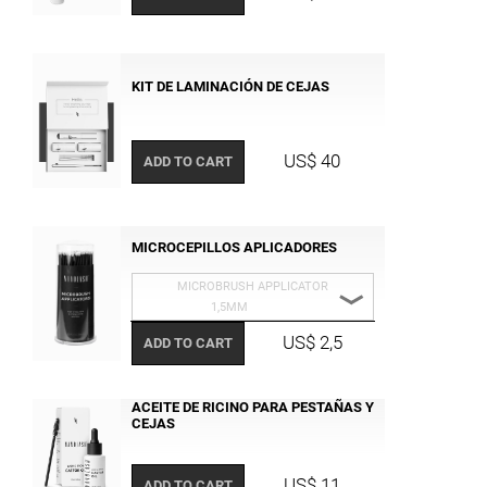
KIT DE LAMINACIÓN DE CEJAS
US$ 40
ADD TO CART
MICROCEPILLOS APLICADORES
MICROBRUSH APPLICATOR
1,5MM
MICROBRUSH APPLICATOR 1,5MM
US$ 2,5
ADD TO CART
MICROBRUSH APPLICATOR 2 MM
ACEITE DE RICINO PARA PESTAÑAS Y
MICROBRUSH APLLICATOR 2,5MM
CEJAS
US$ 11
ADD TO CART