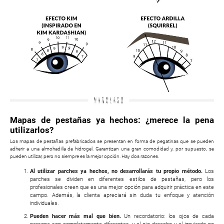
Mapas de pestañas ya hechos: ¿merece la pena
utilizarlos?
Los mapas de pestañas prefabricados se presentan en forma de pegatinas que se pueden
adherir a una almohadilla de hidrogel. Garantizan una gran comodidad y, por supuesto, se
pueden utilizar, pero no siempre es la mejor opción. Hay dos razones.
Al utilizar parches ya hechos, no desarrollarás tu propio método.
Los
parches se dividen en diferentes estilos de pestañas, pero los
profesionales creen que es una mejor opción para adquirir práctica en este
campo. Además, la clienta apreciará sin duda tu enfoque y atención
individuales.
Pueden hacer más mal que bien.
Un recordatorio: los ojos de cada