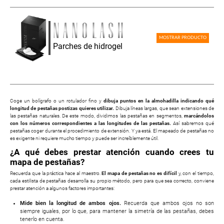
MOSTRAR PRODUCTO
Parches de hidrogel
Coge un bolígrafo o un rotulador fino y
dibuja puntos en la almohadilla indicando qué
longitud de pestañas postizas quieres utilizar.
Dibuja líneas largas, que sean extensiones de
las pestañas naturales. De este modo, dividimos las pestañas en segmentos,
marcándolos
con los números correspondientes a las longitudes de las pestañas.
Así sabremos qué
pestañas coger durante el procedimiento de extensión. Y ya está. El mapeado de pestañas no
es exigente ni requiere mucho tiempo y puede ser increíblemente útil.
¿A qué debes prestar atención cuando crees tu
mapa de pestañas?
Recuerda que la práctica hace al maestro.
El mapa de pestañas no es difícil
y, con el tiempo,
cada estilista de pestañas desarrolla su propio método, pero para que sea correcto, conviene
prestar atención a algunos factores importantes:
Mide bien la longitud de ambos ojos.
Recuerda que ambos ojos no son
siempre iguales, por lo que, para mantener la simetría de las pestañas, debes
tenerlo en cuenta.