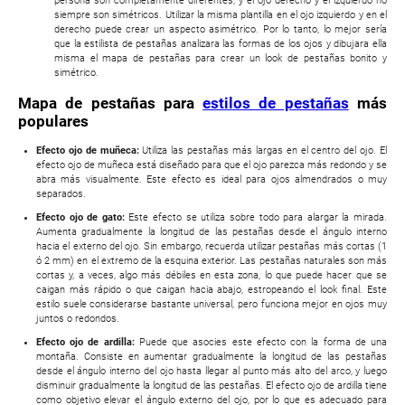
persona son completamente diferentes, y el ojo derecho y el izquierdo no
siempre son simétricos. Utilizar la misma plantilla en el ojo izquierdo y en el
derecho puede crear un aspecto asimétrico. Por lo tanto, lo mejor sería
que la estilista de pestañas analizara las formas de los ojos y dibujara ella
misma el mapa de pestañas para crear un look de pestañas bonito y
simétrico.
Mapa de pestañas para
estilos de pestañas
más
populares
Efecto ojo de muñeca:
Utiliza las pestañas más largas en el centro del ojo. El
efecto ojo de muñeca está diseñado para que el ojo parezca más redondo y se
abra más visualmente. Este efecto es ideal para ojos almendrados o muy
separados.
Efecto ojo de gato:
Este efecto se utiliza sobre todo para alargar la mirada.
Aumenta gradualmente la longitud de las pestañas desde el ángulo interno
hacia el externo del ojo. Sin embargo, recuerda utilizar pestañas más cortas (1
ó 2 mm) en el extremo de la esquina exterior. Las pestañas naturales son más
cortas y, a veces, algo más débiles en esta zona, lo que puede hacer que se
caigan más rápido o que caigan hacia abajo, estropeando el look final. Este
estilo suele considerarse bastante universal, pero funciona mejor en ojos muy
juntos o redondos.
Efecto ojo de ardilla:
Puede que asocies este efecto con la forma de una
montaña. Consiste en aumentar gradualmente la longitud de las pestañas
desde el ángulo interno del ojo hasta llegar al punto más alto del arco, y luego
disminuir gradualmente la longitud de las pestañas. El efecto ojo de ardilla tiene
como objetivo elevar el ángulo externo del ojo, por lo que es adecuado para