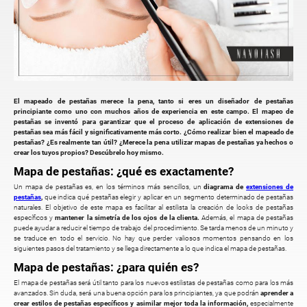
El mapeado de pestañas merece la pena, tanto si eres un diseñador de pestañas
principiante como uno con muchos años de experiencia en este campo. El mapeo de
pestañas se inventó para garantizar que el proceso de aplicación de extensiones de
pestañas sea más fácil y significativamente más corto. ¿Cómo realizar bien el mapeado de
pestañas? ¿Es realmente tan útil? ¿Merece la pena utilizar mapas de pestañas ya hechos o
crear los tuyos propios? Descúbrelo hoy mismo.
Mapa de pestañas: ¿qué es exactamente?
Un mapa de pestañas es, en los términos más sencillos, un
diagrama de
extensiones de
pestañas
,
que indica qué pestañas elegir y aplicar en un segmento determinado de pestañas
naturales. El objetivo de este mapa es facilitar al estilista la creación de looks de pestañas
específicos y
mantener la simetría de los ojos de la clienta.
Además, el mapa de pestañas
puede ayudar a reducir el tiempo de trabajo del procedimiento. Se tarda menos de un minuto y
se traduce en todo el servicio. No hay que perder valiosos momentos pensando en los
siguientes pasos del tratamiento y se llega directamente a lo que indica el mapa de pestañas.
Mapa de pestañas: ¿para quién es?
El mapa de pestañas será útil tanto para los nuevos estilistas de pestañas como para los más
avanzados. Sin duda, será una buena opción para los principiantes, ya que podrán
aprender a
crear estilos de pestañas específicos y asimilar mejor toda la información,
especialmente