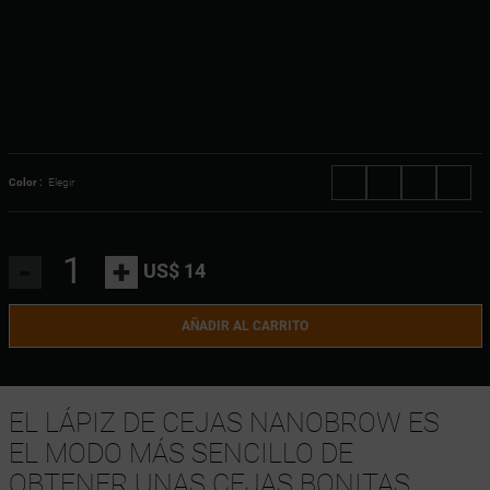
Color :
Elegir
-
+
US$ 14
AÑADIR AL CARRITO
EL LÁPIZ DE CEJAS NANOBROW ES
EL MODO MÁS SENCILLO DE
OBTENER UNAS CEJAS BONITAS