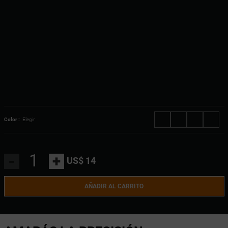
Color :
Elegir
-
+
US$ 14
AÑADIR AL CARRITO