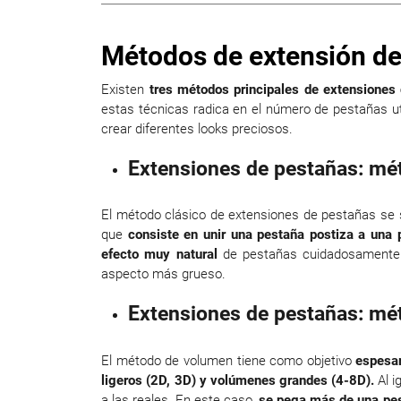
Métodos de extensión de
Existen
tres métodos principales de extensiones 
estas técnicas radica en el número de pestañas ut
crear diferentes looks preciosos.
Extensiones de pestañas: mé
El método clásico de extensiones de pestañas se
que
consiste en unir una pestaña postiza a una 
efecto muy natural
de pestañas cuidadosamente r
aspecto más grueso.
Extensiones de pestañas: mé
El método de volumen tiene como objetivo
espesar
ligeros (2D, 3D) y volúmenes grandes (4-8D).
Al i
a las reales. En este caso,
se pega más de una pes