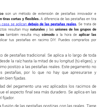
co
son un método de extensión de pestañas innovador e
 tiras cortas y flexibles.
A diferencia de las pestañas en tira
n casa se aplican
debajo de las pestañas reales
.
Se trata de
fectos resultan muy
naturales
y las
uniones de los grupos de
tos
también resulta muy
cómodo
a la hora de
aplicar las
plicar tus pestañas en racimo DIY. Puedes comprarlos por
 de pestañas tradicional. Se aplica a lo largo de toda
esde la raíz hasta la mitad de su longitud (tú eliges), y
acimo postizo a las pestañas reales. Este pegamento no
s pestañas, por lo que no hay que apresurarse y
n bien fijadas.
idad del pegamento una vez aplicados los racimos de
e el aspecto final sea más duradero. Se aplica en las
 fijador.
la fusión de las pestañas postizas con las reales. Tiene