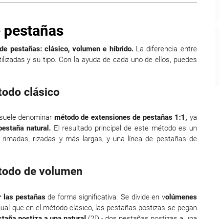
 pestañas
de pestañas: clásico, volumen e híbrido.
La diferencia entre
ilizadas y su tipo. Con la ayuda de cada uno de ellos, puedes
todo clásico
 suele denominar
método de extensiones de pestañas 1:1,
ya
pestaña natural.
El resultado principal de este método es un
imadas, rizadas y más largas, y una línea de pestañas de
todo de volumen
 las pestañas
de forma significativa. Se divide en v
olúmenes
gual que en el método clásico, las pestañas postizas se pegan
taña postiza a una natural
(2D - dos pestañas postizas a una