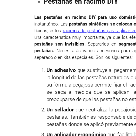
Pestañas en racimo DIY
Las pestañas en racimo DIY para uso domésti
instantáneo. Las
pestañas sintéticas se colocan en
típicas, estos
racimos de pestañas para aplicar e
una característica muy importante, ya que los e
pestañas son invisibles.
Separarlas en
segmen
pestañas.
Necesitarás varios accesorios para a
separado o en kits especiales. Son los siguientes:
Un adhesivo
que sustituye al pegamento
la longitud de las pestañas naturales o d
su fórmula pegajosa permite fijar el r
se seca a medida que se aplican la
preocuparse de que las pestañas no esté
Un sellador
que neutraliza la pegajos
pestañas. También es responsable de qu
pestañas donde se aplicó previamente el
Un aplicador ergonómico
que facilita 