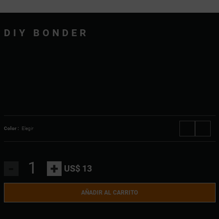
DIY BONDER
Color :
Elegir
-
+
US$ 13
AÑADIR AL CARRITO