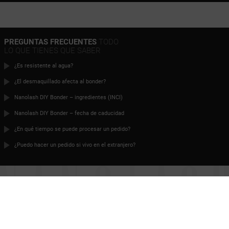
PREGUNTAS FRECUENTES
TODO
LO QUE TIENES QUE SABER
¿Es resistente al agua?
¿El desmaquillado afecta al bonder?
Nanolash DIY Bonder – ingredientes (INCI)
Nanolash DIY Bonder – fecha de caducidad
¿En qué tiempo se puede procesar un pedido?
¿Puedo hacer un pedido si vivo en el extranjero?
ES LA HORA DE UNAS
PESTAÑAS PERFECTAS
Contacto
TÉRMINOS Y CONDICIONES
POLÍTICA DE PRIVACIDAD
Colaboración