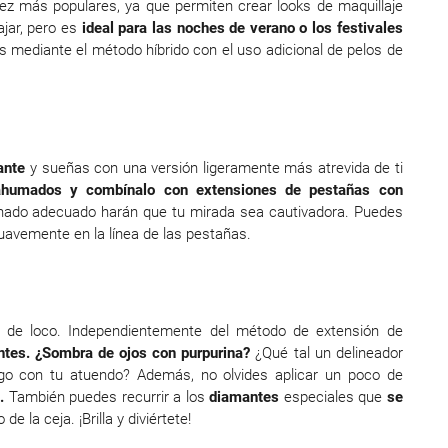
ez más populares, ya que permiten crear looks de maquillaje
ajar, pero es
ideal para las noches de verano o los festivales
 mediante el método híbrido con el uso adicional de pelos de
ante
y sueñas con una versión ligeramente más atrevida de ti
ahumados
y combínalo con extensiones de pestañas con
nado adecuado harán que tu mirada sea cautivadora. Puedes
 suavemente en la línea de las pestañas.
l de loco. Independientemente del método de extensión de
antes. ¿Sombra de ojos con purpurina?
¿Qué tal un delineador
ego con tu atuendo? Además, no olvides aplicar un poco de
.
También puedes recurrir a los
diamantes
especiales que
se
e la ceja. ¡Brilla y diviértete!