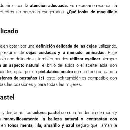
dominar con la
atención adecuada.
Es necesario recordar la
 efectos no parezcan exagerados.
¿Qué looks de maquillaje
licado
elen optar por una
definición delicada de las cejas
utilizando,
 presumir de
cejas cuidadas y a menudo laminadas.
Elige
 ojo con delicadeza, también puedes
utilizar eyeliner
siempre
n un aspecto natural
, el brillo de labios o el aceite labial son
 puedes optar por un
pintalabios neutro
con un tono cercano a
siones de pestañas 1:1
, este look también es compatible con
odas las ocasiones y para todas las mujeres.
astel
ar y destacar. Los
colores pastel
son una tendencia de moda y
n maravillosamente la belleza natural y contrastan con
 en
tonos menta, lila, amarillo y azul
seguro que llaman la