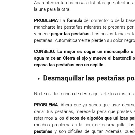
Aparentemente dos cosas distintas que afectan a d
la una para la otra.
PROBLEMA
: La
fórmula
del corrector o de la bas
mancharte las pestañas mientras te preparas por 
y puede
pegar las pestañas.
Los polvos faciales t
pestañas. Automáticamente pierden su color negro i
CONSEJO: Lo mejor es coger un microcepillo o
agua micelar. Cierra el ojo y mueve el bastoncill
repasa las pestañas con un cepillo.
Desmaquillar las pestañas po
No te olvides nunca de desmaquillarte los ojos: tus
PROBLEMA
: Ahora que ya sabes que usar desmaq
dañar tus pestañas, merece la pena que prestes a
referimos a los
discos de algodón que utilizas pa
muchos problemas a la hora de desmaquillar la
pestañas
y son difíciles de quitar. Además, pu