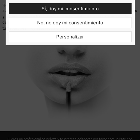
que proporcionan un trabajo higiénico durante mucho tiempo. Resultan
Sí, doy mi consentimiento
sumamente útiles para
desengrasar pestañas y cejas y retirar el maquillaje
y las pestañas postizas.
Dado que están elaborados con materiales de alta
No, no doy mi consentimiento
calidad, estos aplicadores no dejan fibras en las pestañas, lo que hace que
tu trabajo sea muy satisfactorio y efectivo.
Personalizar
Si eres un profesional de belleza y te interesa colaborar, por favor comunícate con