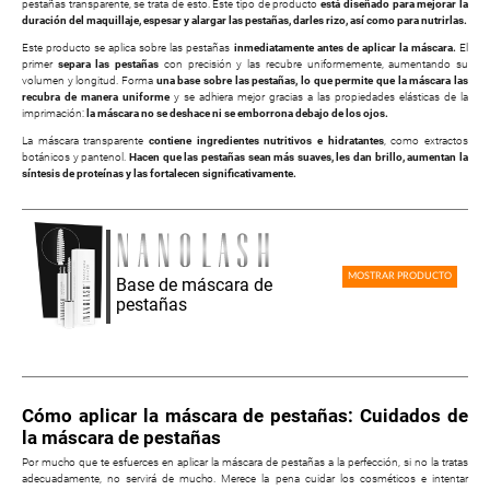
pestañas transparente, se trata de esto. Este tipo de producto
está diseñado para mejorar la
duración del maquillaje, espesar y alargar las pestañas, darles rizo, así como para nutrirlas.
Este producto se aplica sobre las pestañas
inmediatamente antes de aplicar la máscara.
El
primer
separa las pestañas
con precisión y las recubre uniformemente, aumentando su
volumen y longitud. Forma
una base sobre las pestañas, lo que permite que la máscara las
recubra de manera uniforme
y se adhiera mejor gracias a las propiedades elásticas de la
imprimación:
la máscara no se deshace ni se emborrona debajo de los ojos.
La máscara transparente
contiene ingredientes nutritivos e hidratantes
, como extractos
botánicos y pantenol.
Hacen que las pestañas sean más suaves, les dan brillo, aumentan la
síntesis de proteínas y las fortalecen significativamente.
MOSTRAR PRODUCTO
Base de máscara de
pestañas
Cómo aplicar la máscara de pestañas: Cuidados de
la máscara de pestañas
Por mucho que te esfuerces en aplicar la máscara de pestañas a la perfección, si no la tratas
adecuadamente, no servirá de mucho. Merece la pena cuidar los cosméticos e intentar