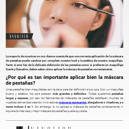
La mayoría de nosotras no nos damos cuenta de que una correcta aplicación de la máscara
de pestañas puede cambiar por completo nuestro look y la estética de nuestro maquillaje.
Tanto si eres fan de la delicada definición de las pestañas como si prefieres un maquillaje
fuerte y llamativo, debes saber cómo aplicar la máscara de pestañas correctamente.
¿Por qué es tan importante aplicar bien la máscara
de pestañas?
Unas pestañas bien maquilladas son la clave para dar definición a tus ojos. Con un maquillaje
bueno y estético, los ojos parecen
más grandes y definidos.
Todas queremos
pestañas
largas y espesas,
por eso los fabricantes de máscaras de pestañas satisfacen muchas de
nuestras demandas creando innovadoras
máscaras espesantes
, alargadoras o rizadoras, y a
veces incluso 3 en 1.
Sin embargo, si no aplicas tu máscara de pestañas correctamente, ni
siquiera la más cara y mejor máscara de pestañas puede ayudarte.