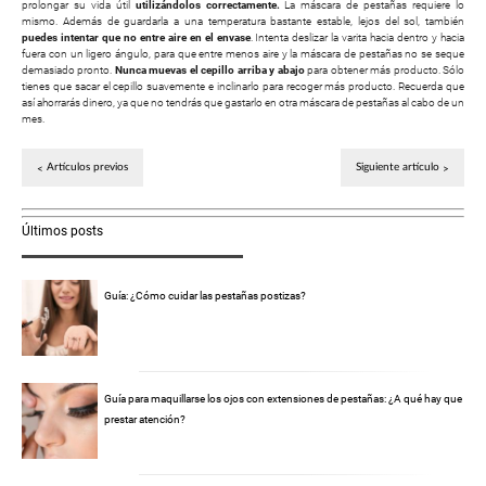
prolongar su vida útil
utilizándolos correctamente.
La máscara de pestañas requiere lo
mismo. Además de guardarla a una temperatura bastante estable, lejos del sol, también
puedes intentar que no entre aire en el envase
. Intenta deslizar la varita hacia dentro y hacia
fuera con un ligero ángulo, para que entre menos aire y la máscara de pestañas no se seque
demasiado pronto.
Nunca muevas el cepillo arriba y abajo
para obtener más producto. Sólo
tienes que sacar el cepillo suavemente e inclinarlo para recoger más producto. Recuerda que
así ahorrarás dinero, ya que no tendrás que gastarlo en otra máscara de pestañas al cabo de un
mes.
Artículos previos
Siguiente artículo
Últimos posts
Guía: ¿Cómo cuidar las pestañas postizas?
Guía para maquillarse los ojos con extensiones de pestañas: ¿A qué hay que
prestar atención?