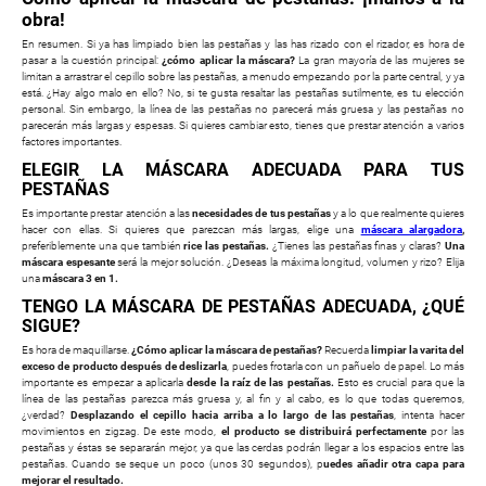
obra!
En resumen. Si ya has limpiado bien las pestañas y las has rizado con el rizador, es hora de
pasar a la cuestión principal:
¿cómo aplicar la máscara?
La gran mayoría de las mujeres se
limitan a arrastrar el cepillo sobre las pestañas, a menudo empezando por la parte central, y ya
está. ¿Hay algo malo en ello? No, si te gusta resaltar las pestañas sutilmente, es tu elección
personal. Sin embargo, la línea de las pestañas no parecerá más gruesa y las pestañas no
parecerán más largas y espesas. Si quieres cambiar esto, tienes que prestar atención a varios
factores importantes.
ELEGIR LA MÁSCARA ADECUADA PARA TUS
PESTAÑAS
Es importante prestar atención a las
necesidades de tus pestañas
y a lo que realmente quieres
hacer con ellas. Si quieres que parezcan más largas, elige una
máscara alargadora
,
preferiblemente una que también
rice las pestañas.
¿Tienes las pestañas finas y claras?
Una
máscara espesante
será la mejor solución. ¿Deseas la máxima longitud, volumen y rizo? Elija
una
máscara 3 en 1.
TENGO LA MÁSCARA DE PESTAÑAS ADECUADA, ¿QUÉ
SIGUE?
Es hora de maquillarse.
¿Cómo aplicar la máscara de pestañas?
Recuerda
limpiar la varita del
exceso de producto después de deslizarla
, puedes frotarla con un pañuelo de papel. Lo más
importante es empezar a aplicarla
desde la raíz de las pestañas.
Esto es crucial para que la
línea de las pestañas parezca más gruesa y, al fin y al cabo, es lo que todas queremos,
¿verdad?
Desplazando el cepillo hacia arriba a lo largo de las pestañas
, intenta hacer
movimientos en zigzag. De este modo,
el producto se distribuirá perfectamente
por las
pestañas y éstas se separarán mejor, ya que las cerdas podrán llegar a los espacios entre las
pestañas. Cuando se seque un poco (unos 30 segundos), p
uedes añadir otra capa para
mejorar el resultado.