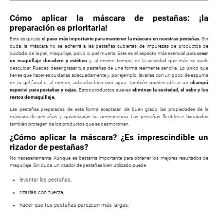
Cómo aplicar la máscara de pestañas: ¡la
preparación es prioritaria!
Este es quizás
el paso más importante para mantener la máscara en nuestras pestañas.
Sin
duda, la máscara no se adherirá a las pestañas cubiertas de impurezas de productos de
cuidado de la piel, maquillaje, polvo o piel muerta. Este es el aspecto más esencial para
crear
un maquillaje duradero y estético
y, al mismo tiempo, es la actividad que más se suele
descuidar. Puedes desengrasar tus pestañas de una forma realmente sencilla. Lo único que
tienes que hacer es cuidarlas adecuadamente y, por ejemplo, lavarlas con un poco de espuma
de tu gel facial o, al menos, aclararlas bien con agua. También puedes utilizar un
champú
especial para pestañas y cejas.
Estos productos suaves
eliminan la suciedad, el sebo y los
restos de maquillaje.
Las pestañas preparadas de esta forma aceptarán de buen grado las propiedades de la
máscara de pestañas y garantizarán su permanencia. Las pestañas flexibles e hidratadas
también protegen de los productos que se desmoronan.
¿Cómo aplicar la máscara? ¿Es imprescindible un
rizador de pestañas?
No necesariamente. Aunque es bastante importante para obtener los mejores resultados de
maquillaje. Sin duda, un rizador de pestañas bien utilizado puede
levantar las pestañas,
rizarlas con fuerza,
hacer que tus pestañas parezcan más largas.