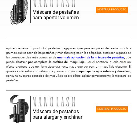
MOSTRAR PRODUCTO
Máscara de pestañas
para aportar volumen
Aplicar demasiado producto, pestañas pegajosas que parecen patas de araña, muchos
grumos que se caen de las pestañas y manchas negras en los párpados: éstas son algunas de
las consecuencias más comunes de
una mala aplicación de la máscara de pestañas
,
que
puede
destruir por completo la estética del maquillaje.
Por el contrario, puede crear un
efecto grotesco que no tiene absolutamente nada que ver con un maquillaje elegante. Si
quieres evitar estos contratiempos y soñar con un
maquillaje de ojos estético y duradero
,
consulta nuestros consejos de maquillaje sobre cómo aplicar correctamente la máscara de
pestañas.
MOSTRAR PRODUCTO
Máscara de pestañas
para alargar y enchinar