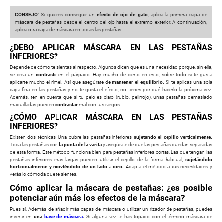
CONSEJO
: Si quieres conseguir un
efecto de ojo de gato
, aplica la primera capa de
máscara de pestañas desde el centro del ojo hasta el extremo exterior. A continuación,
aplica otra capa de máscara en todas las pestañas.
¿DEBO APLICAR MÁSCARA EN LAS PESTAÑAS
INFERIORES?
Depende de cómo te sientas al respecto. Algunos dicen que es una necesidad porque, sin ella,
se crea un
contraste
en el párpado. Hay mucho de cierto en esto, sobre todo si te gusta
aplicarte mucho el rímel. Así que asegúrate de
mantener el equilibrio.
Si te aplicas una sola
capa fina en las pestañas y no te gusta el efecto, no tienes por qué hacerlo la próxima vez.
Además, ten en cuenta que si tu pelo es claro (rubio, pelirrojo), unas pestañas demasiado
maquilladas pueden
contrastar
mal con tus rasgos.
¿CÓMO APLICAR MÁSCARA EN LAS PESTAÑAS
INFERIORES?
Existen dos técnicas. Una cubre las pestañas inferiores
sujetando el cepillo verticalmente.
Toca las pestañas con
la punta de la varita
y asegúrate de que las pestañas quedan separadas
de esta forma. Este método funciona bien para pestañas inferiores cortas. Las que tengan las
pestañas inferiores más largas pueden utilizar el cepillo de la forma habitual,
sujetándolo
horizontalmente y moviéndolo de un lado a otro.
Adapta el método a tus necesidades y
verás lo cómoda que te sientes.
Cómo aplicar la máscara de pestañas: ¿es posible
potenciar aún más los efectos de la máscara?
Pues sí. Además de añadir más capas de máscara o utilizar un rizador de pestañas, puedes
invertir en
una
base de máscara
.
Si alguna vez te has topado con el término máscara de