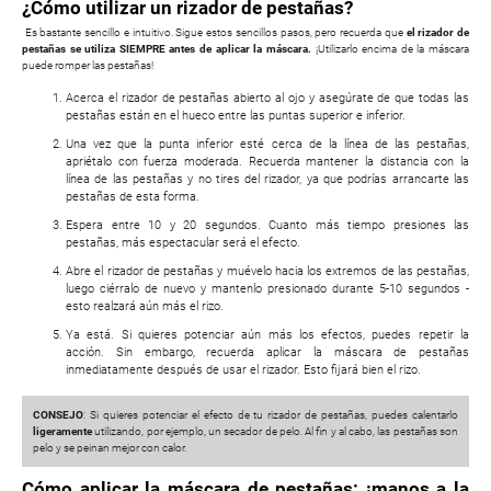
¿Cómo utilizar un rizador de pestañas?
Es bastante sencillo e intuitivo. Sigue estos sencillos pasos, pero recuerda que
el rizador de
pestañas se utiliza SIEMPRE antes de aplicar la máscara.
¡Utilizarlo encima de la máscara
puede romper las pestañas!
Acerca el rizador de pestañas abierto al ojo y asegúrate de que todas las
pestañas están en el hueco entre las puntas superior e inferior.
Una vez que la punta inferior esté cerca de la línea de las pestañas,
apriétalo con fuerza moderada. Recuerda mantener la distancia con la
línea de las pestañas y no tires del rizador, ya que podrías arrancarte las
pestañas de esta forma.
Espera entre 10 y 20 segundos. Cuanto más tiempo presiones las
pestañas, más espectacular será el efecto.
Abre el rizador de pestañas y muévelo hacia los extremos de las pestañas,
luego ciérralo de nuevo y mantenlo presionado durante 5-10 segundos -
esto realzará aún más el rizo.
Ya está. Si quieres potenciar aún más los efectos, puedes repetir la
acción. Sin embargo, recuerda aplicar la máscara de pestañas
inmediatamente después de usar el rizador. Esto fijará bien el rizo.
CONSEJO
: Si quieres potenciar el efecto de tu rizador de pestañas, puedes calentarlo
ligeramente
utilizando, por ejemplo, un secador de pelo. Al fin y al cabo, las pestañas son
pelo y se peinan mejor con calor.
Cómo aplicar la máscara de pestañas: ¡manos a la