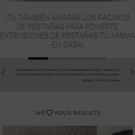
¡TÚ TAMBIÉN AMARÁS LOS RACIMOS
DE PESTAÑAS PARA PONERTE
EXTENSIONES DE PESTAÑAS TÚ MISMA
EN CASA!
Las pestañas en racimo Harmony se ven preciosas sobre los ojos y acentúan la
Todos l
línea de las pestañas. Por eso, ya no utilizo delineador cuando las traigo puestas.
mantuv
Barbara, 27 años, Chihuahua