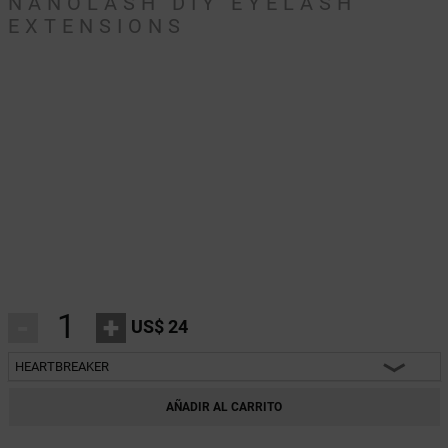
NANOLASH DIY EYELASH
EXTENSIONS
-
+
US$ 24
HEARTBREAKER
HEARTBREAKER
AÑADIR AL CARRITO
CHARM