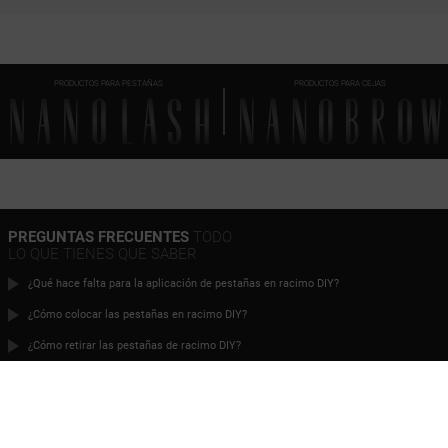
INNOCENT
FANTASY
PRODUCTOS PARA PESTAÑAS
PRODUCTOS PARA CEJAS
CLASSY
DIVINE
HARMONY
FLIRTY
PREGUNTAS FRECUENTES
TODO
LO QUE TIENES QUE SABER
¿Qué hace falta para la aplicación de pestañas en racimo DIY?
¿Cómo colocar las pestañas en racimo DIY?
¿Cómo retirar las pestañas de racimo DIY?
¿En qué tiempo se puede procesar un pedido?
¿Puedo hacer un pedido si vivo en el extranjero?