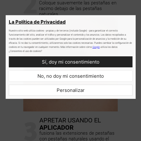
2
Coloque suavemente las pestañas en
racimo debajo de las pestañas
naturales.
La Política de Privacidad
Nuestro sitio web utiliza cookies - propias y de terceros (incluido Google) - para garantizar el correcto
funcionamiento del sitio, analizar el tráfico y personalizar el contenido y los anuncios. Los datos recopilados a
través de las cookies pueden ser utilizados por Google para la personalización de anuncios y la medición de su
eficacia. Si no das tu consentimiento, utilizaremos solo las cookies necesarias. Puedes cambiar la configuración de
cookies en tu navegador en cualquier momento. Más información sobre cómo
Google
utiliza los datos:
¿Consientes el uso de cookies?
Sí, doy mi consentimiento
No, no doy mi consentimiento
Personalizar
3
APRETAR USANDO EL
APLICADOR
fusiona las extensiones de pestañas
con pestañas naturales usando el