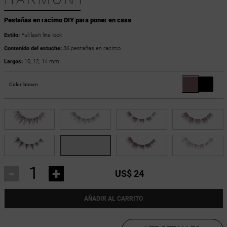
Pestañas en racimo DIY para poner en casa
Estilo:
Full lash line look
Contenido del estuche:
36 pestañas en racimo
Largos:
10, 12, 14 mm
Color:
brown
-
+
US$ 24
AÑADIR AL CARRITO