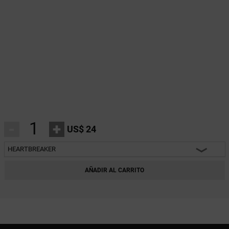
-
+
US$ 24
HEARTBREAKER
HEARTBREAKER
AÑADIR AL CARRITO
CHARM
INNOCENT
FANTASY