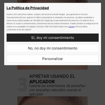
La Política de Privacidad
Nuestro sitio web utiliza cookies - propias y de terceros (incluido Google) - para garantizar el correcto
funcionamiento del sitio, analizar el tráfico y personalizar el contenido y los anuncios. Los datos recopilados a
través de las cookies pueden ser utilizados por Google para la personalización de anuncios y la medición de su
eficacia. Si no das tu consentimiento, utilizaremos solo las cookies necesarias. Puedes cambiar la configuración de
cookies en tu navegador en cualquier momento. Más información sobre cómo
Google
utiliza los datos:
¿Consientes el uso de cookies?
Sí, doy mi consentimiento
No, no doy mi consentimiento
Personalizar
3
APRETAR USANDO EL
APLICADOR
fusiona las extensiones de pestañas
con pestañas naturales usando el
aplicador