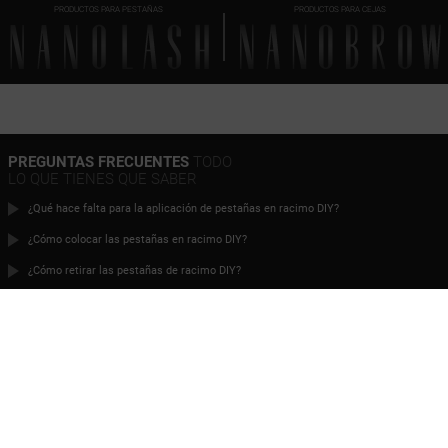
PRODUCTOS PARA PESTAÑAS
PRODUCTOS PARA CEJAS
CLASSY
DIVINE
HARMONY
FLIRTY
PREGUNTAS FRECUENTES
TODO
LO QUE TIENES QUE SABER
¿Qué hace falta para la aplicación de pestañas en racimo DIY?
¿Cómo colocar las pestañas en racimo DIY?
¿Cómo retirar las pestañas de racimo DIY?
¿En qué tiempo se puede procesar un pedido?
¿Puedo hacer un pedido si vivo en el extranjero?
ES LA HORA DE UNAS
PESTAÑAS PERFECTAS